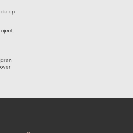
 die op
raject.
 jaren
 over