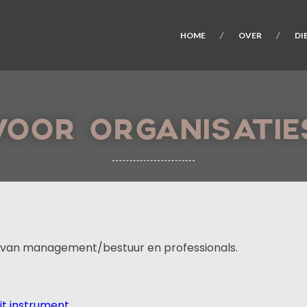
HOME
OVER
DI
VOOR ORGANISATIE
n van management/bestuur en professionals.
it instrument.