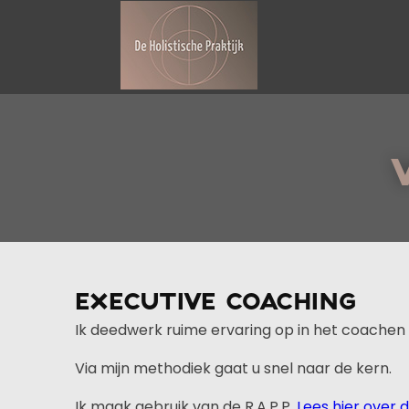
EXECUTIVE COACHING
Ik deedwerk ruime ervaring op in het coache
Via mijn methodiek gaat u snel naar de kern.
Ik maak gebruik van de R.A.P.P.
Lees hier over d